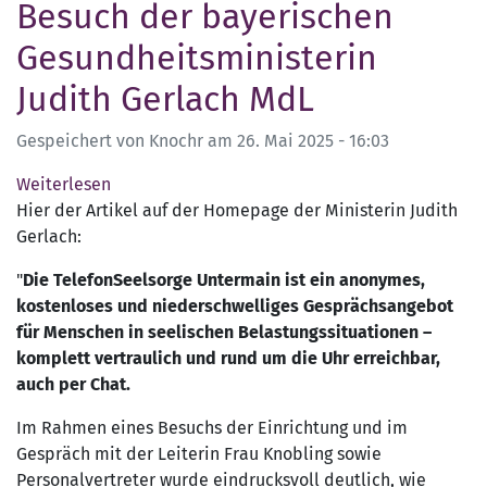
Besuch der bayerischen
lernen
Gesundheitsministerin
Judith Gerlach MdL
Gespeichert von
Knochr
am
26. Mai 2025 - 16:03
Weiterlesen
über
Hier der Artikel auf der Homepage der Ministerin Judith
Besuch
Gerlach:
der
bayerischen
"
Die TelefonSeelsorge Untermain ist ein anonymes,
Gesundheitsministerin
kostenloses und niederschwelliges Gesprächsangebot
Judith
für Menschen in seelischen Belastungssituationen –
Gerlach
komplett vertraulich und rund um die Uhr erreichbar,
MdL
auch per Chat.
Im Rahmen eines Besuchs der Einrichtung und im
Gespräch mit der Leiterin Frau Knobling sowie
Personalvertreter wurde eindrucksvoll deutlich, wie