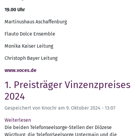
A
19.00 Uhr
s
c
Martinushaus Aschaffenburg
h
Flauto Dolce Ensemble
a
f
Monika Kaiser Leitung
f
e
Christoph Bayer
Leitung
n
www.voces.de
b
u
1. Preisträger Vinzenzpreises
r
g
2024
-
Benefizkonzert
Gespeichert von
Knochr
am
9. Oktober 2024 - 13:07
Weiterlesen
über
Die beiden Telefonseelsorge-Stellen der Diözese
1.
Würzburg, die TelefonSeelsorge Untermain und die
Preisträger