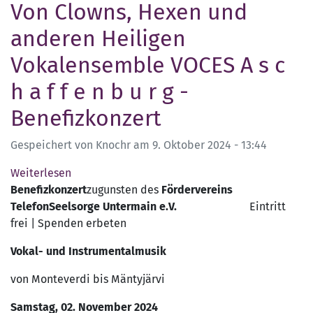
September
Von Clowns, Hexen und
2025
anderen Heiligen
verschoben
Vokalensemble VOCES A s c
h a f f e n b u r g -
Benefizkonzert
Gespeichert von
Knochr
am
9. Oktober 2024 - 13:44
Weiterlesen
über
Benefizkonzert
Von
zugunsten des
Fördervereins
TelefonSeelsorge Untermain e.V.
Clowns,
Eintritt
frei | Spenden erbeten
Hexen
und
Vokal- und Instrumentalmusik
anderen
Heiligen
von Monteverdi bis Mäntyjärvi
Vokalensemble
Samstag, 02. November 2024
VOCES