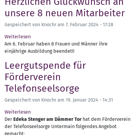
Herzlichen Glückwunsch an
TelefonSeelsorge
als
unsere 8 neuen Mitarbeiter
Hilfe
zur
Gespeichert von
Knochr
am
7. Februar 2024 - 17:28
Selbsthilfe
Weiterlesen
über
bei
Am 6. Februar haben 8 Frauen und Männer ihre
Herzlichen
Krisen
einjährige Ausbildung beendet!!
Glückwunsch
aller
an
Art
Leergutspende für
unsere
8
Förderverein
neuen
Telefonseelsorge
Mitarbeiter
Gespeichert von
Knochr
am
19. Januar 2024 - 14:31
Weiterlesen
über
Der
Edeka Stenger am Dämmer Tor
Leergutspende
hat dem Förderverein
der Telefonseelsorge Untermain folgendes Angebot
für
gemacht:
Förderverein